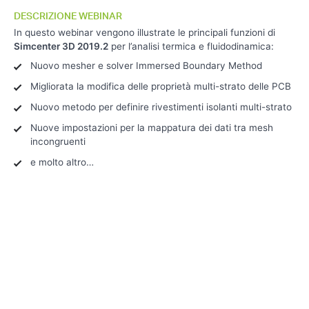
Simcenter
DESCRIZIONE WEBINAR
3D 2019.2
In questo webinar vengono illustrate le principali funzioni di
–
Simcenter 3D 2019.2
per l’analisi termica e fluidodinamica:
Structures
Nuovo mesher e solver Immersed Boundary Method
Simcenter
3D
Migliorata la modifica delle proprietà multi-strato delle PCB
2019.2 –
Thermal &
Nuovo metodo per definire rivestimenti isolanti multi-strato
Flow
Nuove impostazioni per la mappatura dei dati tra mesh
incongruenti
e molto altro…