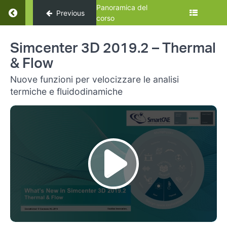
Panoramica del
Previous
corso
Femap
Simcenter 3D 2019.2 – Thermal
2019
& Flow
Nuove funzioni per velocizzare le analisi
termiche e fluidodinamiche
Femap
2019
Le novità
di
Simcenter
Femap
2019.1
Simcenter
3D 2019.2
–
Engineering
Desktop