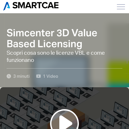
Simcenter 3D Value
Based Licensing
Scopri cosa sono le licenze VBL e come
funzionano
3 minuti
1 Video